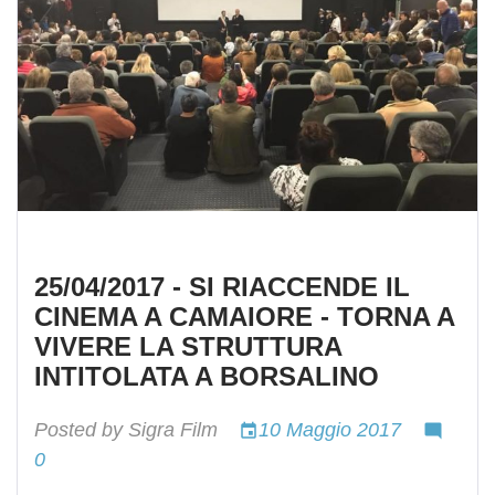
25/04/2017 - SI RIACCENDE IL
CINEMA A CAMAIORE - TORNA A
VIVERE LA STRUTTURA
INTITOLATA A BORSALINO
Posted by
Sigra Film
10 Maggio 2017
event
mode_comment
0