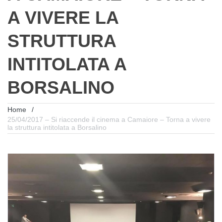
A VIVERE LA
STRUTTURA
INTITOLATA A
BORSALINO
Home
/
25/04/2017 – Si riaccende il cinema a Camaiore – Torna a vivere
la struttura intitolata a Borsalino