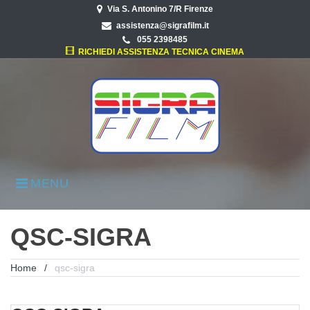
Skip
Via S. Antonino 7/R Firenze
to
assistenza@sigrafilm.it
content
055 2398485
RICHIEDI ASSISTENZA TECNICA CINEMA
MENU
QSC-SIGRA
Home
/
qsc-sigra