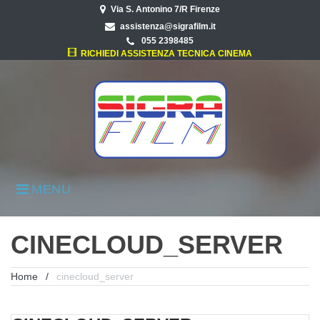
Skip
Via S. Antonino 7/R Firenze
to
assistenza@sigrafilm.it
content
055 2398485
RICHIEDI ASSISTENZA TECNICA CINEMA
MENU
CINECLOUD_SERVER
Home
/
cinecloud_server