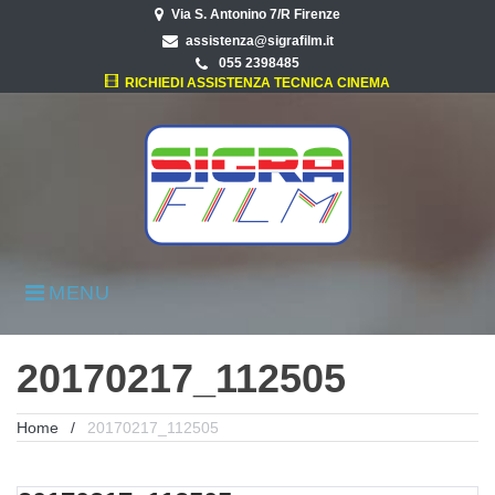
Skip
Via S. Antonino 7/R Firenze
to
assistenza@sigrafilm.it
content
055 2398485
RICHIEDI ASSISTENZA TECNICA CINEMA
MENU
20170217_112505
Home
/
20170217_112505