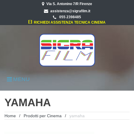
Skip
Via S. Antonino 7/R Firenze
to
assistenza@sigrafilm.it
content
055 2398485
RICHIEDI ASSISTENZA TECNICA CINEMA
MENU
YAMAHA
Home
/
Prodotti per Cinema
/
yamaha