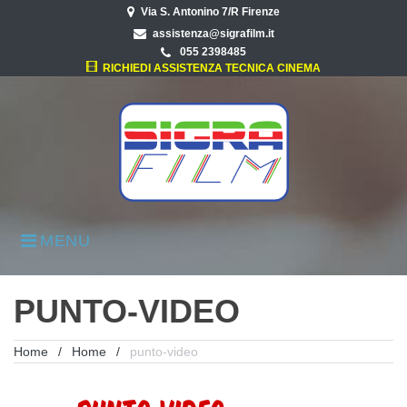
Skip
Via S. Antonino 7/R Firenze
to
assistenza@sigrafilm.it
content
055 2398485
RICHIEDI ASSISTENZA TECNICA CINEMA
MENU
PUNTO-VIDEO
Home
/
Home
/
punto-video