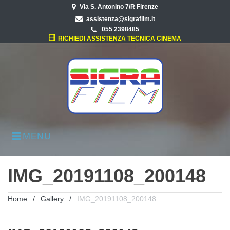
Skip
Via S. Antonino 7/R Firenze
to
assistenza@sigrafilm.it
content
055 2398485
RICHIEDI ASSISTENZA TECNICA CINEMA
MENU
IMG_20191108_200148
Home
/
Gallery
/
IMG_20191108_200148