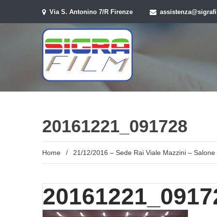
Skip
Via S. Antonino 7/R Firenze
assistenza@sigrafi
to
content
20161221_091728
Home
/
21/12/2016 – Sede Rai Viale Mazzini – Salone 
20161221_0917