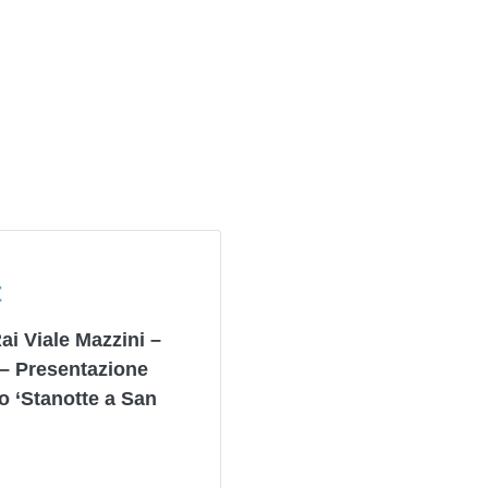
E
t
ai Viale Mazzini –
 – Presentazione
o ‘Stanotte a San