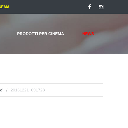
INEMA
Facebook
Instagram
PRODOTTI PER CINEMA
NEWS
o’
/
20161221_091728