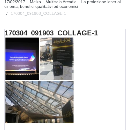
17/02/2017 – Melzo – Multisala Arcadia – La proiezione laser al
cinema, benefici qualitativi ed economici
/
170304_091903_COLLAGE-1
170304_091903_COLLAGE-1